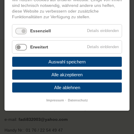
sind technisch notwendig, während andere uns helfen,
diese Website zu verbessern oder zusätzliche
Funktionalitäten zur Verfügung zu stellen.
Essenziell
Details einblenden
25.01.2020 17:00
Erweitert
Details einblenden
Integration durch Kultursensibilität
Auswahl speichern
„Integration durch Kultursensibilität" ist ein Projekt von
Mosaikstein e.V. Der Verein trifft sich im Quartierstreff Staudenhof
Alle akzeptieren
einmal pro Monat, diesmal am 25. Januar 2020 um 17.00 Uhr.
Das Ziel ist es mehr zu lernen über andere Kulturen und zu
sprechen über Probleme und Schwierigkeiten bei der Integration,
Alle ablehnen
als auch sich auszutauschen über Wünsche und Lösungen.
Geplant sind auch Sport- und Kunstangebote.
Impressum
Datenschutz
Mosaikstein e.V. Ansprechpartner: Fadi Sujaa
e-mail:
fadi832003@yahoo.com
Handy Nr.: 01 76 / 22 54 49 47