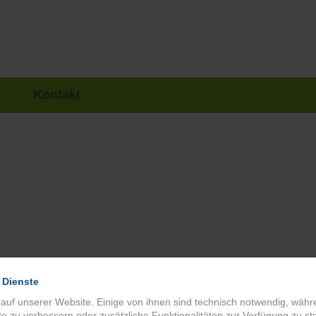
Kontakt
 Dienste
 auf unserer Website. Einige von ihnen sind technisch notwendig, wäh
te zu verbessern oder zusätzliche Funktionalitäten zur Verfügung zu ste