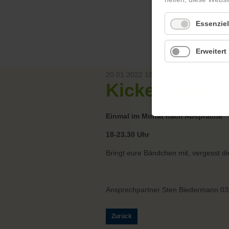
Essenziel
Erweitert
20.01.2022 18:00
Kickerturnier
Einmal im Monat nach Absprache
18-23.30 Uhr
Bringt eure Bändchen mit, vergesst d
Ansprechpartner Sten Biedermann 03
Zurück