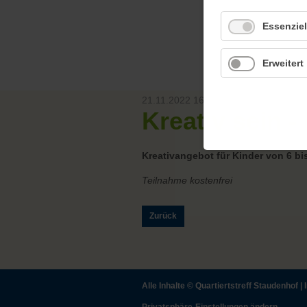
Essenziel
Erweitert
21.11.2022 16:00
Kreativ sein 
Kreativangebot für Kinder von 6 bi
Teilnahme kostenfrei
Zurück
Alle Inhalte ©
Quartiertstreff Staudenhof
|