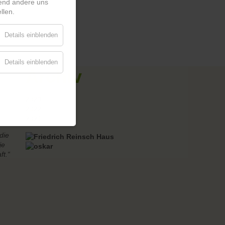
rend andere uns
llen.
Details einblenden
Details einblenden
Archiv
2023
2022
2021
die
je
ft.“