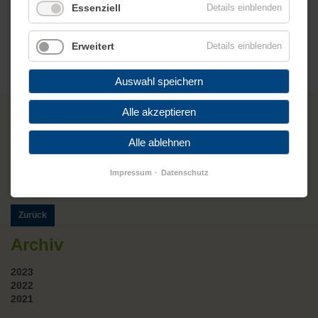
Essenziell
Details einblenden
Erweitert
Details einblenden
Auswahl speichern
29.03.2019 18:00
Alle akzeptieren
Kickerturnier
Alle ablehnen
Der Quartierstreff Staudenhof putzt den Tsich zum 2. Kickerturnier
in diesem Jahr. Bringt eure Bändchen mit, vergesst die
Impressum
Datenschutz
Trainingsklamotten und kommt zahlreich.
Zurück
Archiv
2023
2022
2021