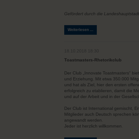
Gefördert durch die Landeshauptsta
Kultur
Weiterlesen …
in
der
Mitte
18.10.2018 18:30
Toastmasters-Rhetorikclub
Der Club „Innovate Toastmasters“ bie
und Erziehung. Mit etwa 350.000 Mitgl
und hat als Ziel, hier den ersten off
erfolgreich zu etablieren, damit die
und auf der Arbeit und in der Gesellsc
Der Club ist International gemischt, 
Mitglieder auch Deutsch sprechen kön
angewandt werden.
Jeder ist herzlich willkommen.