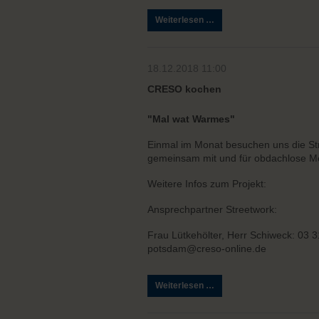
Die
Weiterlesen …
ROTE
NASEN
Clowns
18.12.2018 11:00
CRESO kochen
"Mal wat Warmes"
Einmal im Monat besuchen uns die St
gemeinsam mit und für obdachlose M
Weitere Infos zum Projekt:
Ansprechpartner Streetwork:
Frau Lütkehölter, Herr Schiweck: 03 3
potsdam@creso-online.de
CRESO
Weiterlesen …
kochen