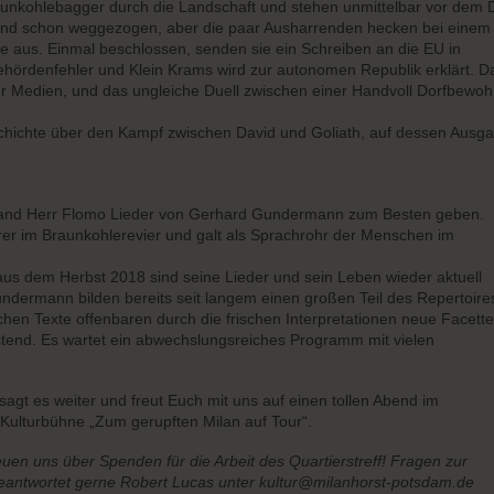
raunkohlebagger durch die Landschaft und stehen unmittelbar vor dem 
ind schon weggezogen, aber die paar Ausharrenden hecken bei einem
dee aus. Einmal beschlossen, senden sie ein Schreiben an die EU in
Behördenfehler und Klein Krams wird zur autonomen Republik erklärt. D
er Medien, und das ungleiche Duell zwischen einer Handvoll Dorfbewo
schichte über den Kampf zwischen David und Goliath, auf dessen Ausg
 Band Herr Flomo Lieder von Gerhard Gundermann zum Besten geben.
 im Braunkohlerevier und galt als Sprachrohr der Menschen im
aus dem Herbst 2018 sind seine Lieder und sein Leben wieder aktuell
dermann bilden bereits seit langem einen großen Teil des Repertoire
hen Texte offenbaren durch die frischen Interpretationen neue Facette
östend. Es wartet ein abwechslungsreiches Programm mit vielen
agt es weiter und freut Euch mit uns auf einen tollen Abend im
 Kulturbühne „Zum gerupften Milan auf Tour“.
freuen uns über Spenden für die Arbeit des Quartierstreff! Fragen zur
eantwortet gerne Robert Lucas unter kultur@milanhorst-potsdam.de