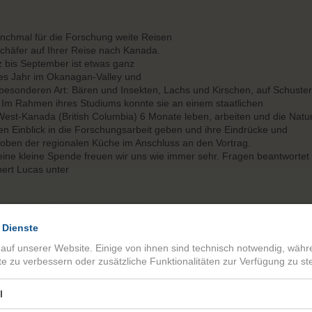
anchmal für die Forschung weite Reisen
chäfer auf Ihrer Reise nach Kanada.
z bis September ist etwas ganz
bes Jahr im Okanagan-Valley und
esonderen Art: Bären und Insekten, Lachs und Kirschen, auf Schuste
 Im Rahmen ihres Studiums konnte sie an einem staatlichen
West-Kanada (British Columbia) 6 Monate leben, arbeiten und die Natu
en Einblick in die Forschungsarbeit geben und ihre Eindrücke und
tproben der regionalen Küche im Anschluss an den Vortrag.
r eine kleine Spende freuen wir uns wie immer sehr. Fragen beantwortet
ert Lucas unter
dt Potsdam, FB Kultur und Museum
 Dienste
 auf unserer Website. Einige von ihnen sind technisch notwendig, wäh
te zu verbessern oder zusätzliche Funktionalitäten zur Verfügung zu ste
l