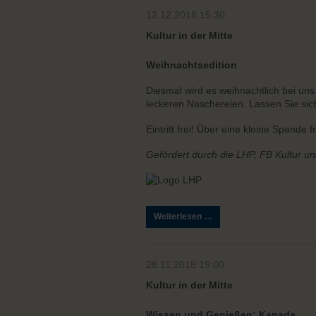
12.12.2018 15:30
Kultur in der Mitte
Weihnachtsedition
Diesmal wird es weihnachtlich bei un
leckeren Naschereien. Lassen Sie sic
Eintritt frei! Über eine kleine Spende 
Gefördert durch die LHP, FB Kultur 
Kultur
Weiterlesen …
in
der
Mitte
28.11.2018 19:00
Kultur in der Mitte
Wissen und Genießen: Kanada