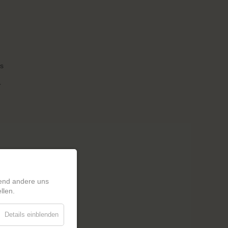
rs
r
rend andere uns
llen.
Details einblenden