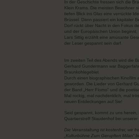
In der Geschichte fressen sich die B
Klein Krams. Die meisten Bewohner s
tiefen Blick ins Glas eine verrückte I
Brüssel. Dann passiert ein kapitaler 
Dorf rückt über Nacht in den Fokus d
und der Europäischen Union beginnt.
Lars Sittig erzählt eine amüsante Ge
der Leser gespannt sein darf.
Im zweiten Teil des Abends wird die
Gerhard Gundermann war Baggerfahrer
Braunkohlegebiet.
Durch einen biographischen Kinofilm 
geworden. Die Lieder von Gerhard Gun
der Band „Herr Flomo“ und die poetisc
Mal rockig, mal nachdenklich, mal tr
neuen Entdeckungen auf Sie!
Seid gespannt, kommt zu uns herein, s
Quartierstreff Staudenhof bei unserer
Die Veranstaltung ist kostenfrei, wir 
„Kulturbühne Zum Gerupften Milan“ b